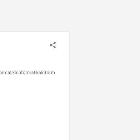
formatikaInformatikaInform