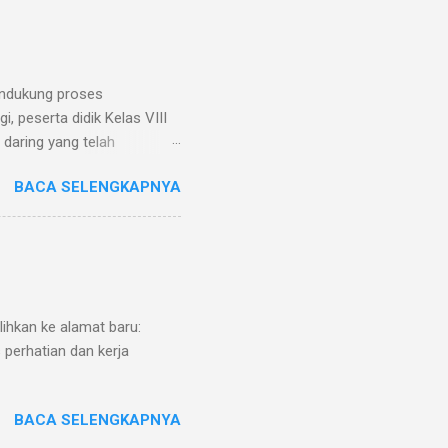
endukung proses
, peserta didik Kelas VIII
 daring yang telah
 Pembelajaran:
BACA SELENGKAPNYA
lajaran, mengerjakan tugas,
ata pelajaran Informatika.
dik dengan kemampuan
tan teknologi digital.
ihkan ke alamat baru:
 perhatian dan kerja
BACA SELENGKAPNYA