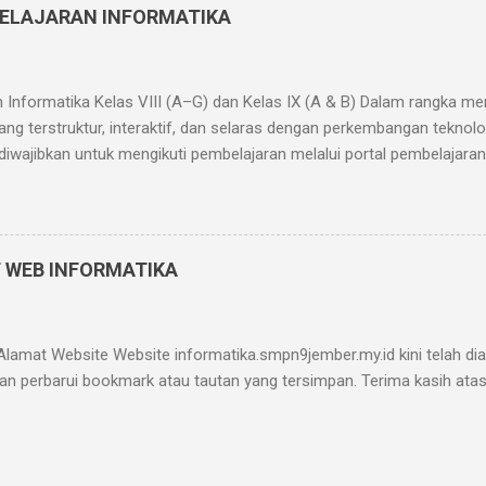
LAJARAN INFORMATIKA
nformatika Kelas VIII (A–G) dan Kelas IX (A & B) Dalam rangka m
ng terstruktur, interaktif, dan selaras dengan perkembangan teknologi
diwajibkan untuk mengikuti pembelajaran melalui portal pembelajaran
atika. Pendaftaran : https://www.edu-kakanam.my.id/register/ Portal
.id/ Melalui portal ini, peserta didik dapat mengakses materi pembe
ajaran digital, serta memperoleh informasi dan pengumuman terkait m
a Mata pelajaran Informatika bertujuan untuk membekali peserta di
 WEB INFORMATIKA
 sistematis, serta menanamkan sikap bertanggung jawab dalam pemanfaa
II (A–G) Peserta di...
amat Website Website informatika.smpn9jember.my.id kini telah dial
kan perbarui bookmark atau tautan yang tersimpan. Terima kasih atas